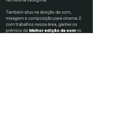
Também atuo na direção de som,
mixagem e composição para cinema. E
com trabalhos nessa área, ganhei os
prêmios de
Melhor edição de som
no
Festival de Cinema de Brasília em 2013,
com o filme Palhaços Tristes, e
Melhor
som
no Festival Curta Brasilia em 2016,
com o filme Bartleby, ambos do diretor
Rafael Lobo.
Nesses 25 anos de experiencia, já
trabalhei com mais de 250 artistas e
bandas diferentes e em mais de 2000
músicas. Se você quer contar com meu
trabalho no seu próximo projeto, sinta-se
à vontade para me mandar uma
mensagem.
estudioricardoponte@gmail.com